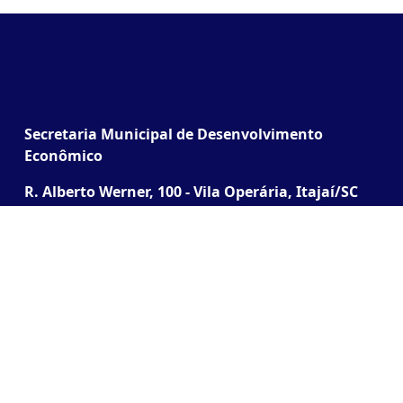
Secretaria Municipal de Desenvolvimento
Econômico
R. Alberto Werner, 100 - Vila Operária, Itajaí/SC
(Junto à Praça do Cidadão)
Desenvolvido pela SETEC | Todos os direitos
reservados ® 2026