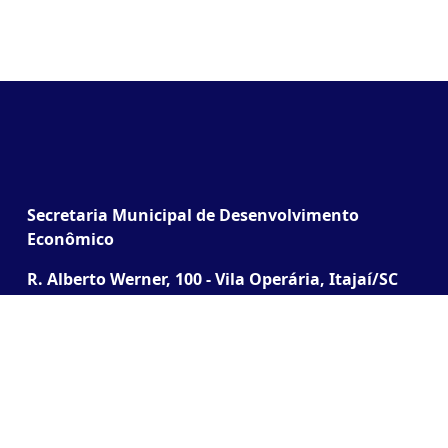
Secretaria Municipal de Desenvolvimento
Econômico
R. Alberto Werner, 100 - Vila Operária, Itajaí/SC
(Junto à Praça do Cidadão)
Desenvolvido pela SETEC | Todos os direitos
reservados ® 2026