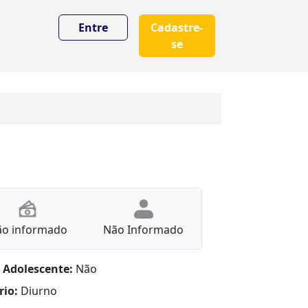
Entre
Cadastre-
se
ão informado
Não Informado
 Adolescente:
Não
rio:
Diurno