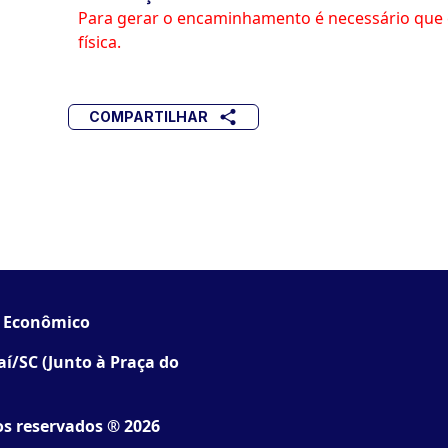
Para gerar o encaminhamento é necessário que 
física.
COMPARTILHAR
o Econômico
jaí/SC (Junto à Praça do
os reservados ® 2026