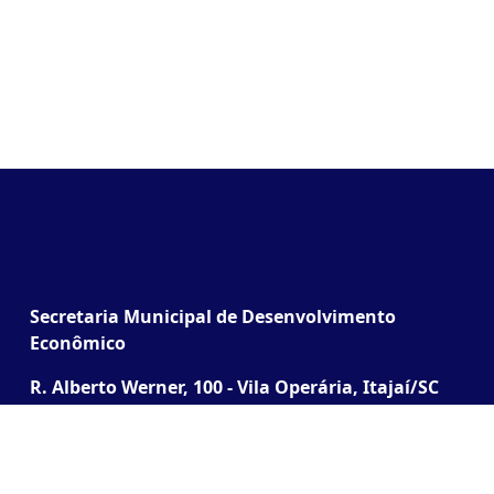
Secretaria Municipal de Desenvolvimento
Econômico
R. Alberto Werner, 100 - Vila Operária, Itajaí/SC
(Junto à Praça do Cidadão)
Desenvolvido pela SETEC | Todos os direitos
reservados ® 2026