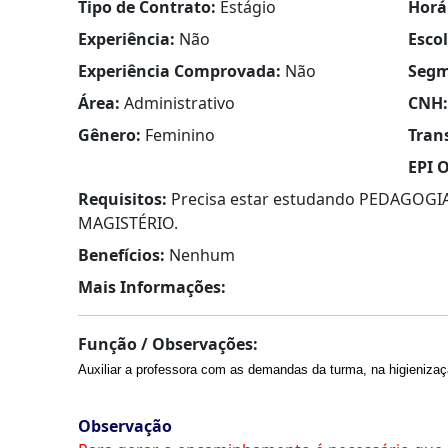
Tipo de Contrato:
Estágio
Horá
Experiência:
Não
Esco
Experiência Comprovada:
Não
Segm
Área:
Administrativo
CNH:
Gênero:
Feminino
Tran
EPI O
Requisitos:
Precisa estar estudando PEDAGOGIA,
MAGISTÉRIO.
Benefícios:
Nenhum
Mais Informações:
Função / Observações:
Auxiliar a professora com as demandas da turma, na higienizaç
Observação