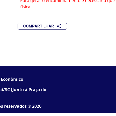
Para gerar o encaminhamento é necessário que 
física.
COMPARTILHAR
o Econômico
jaí/SC (Junto à Praça do
os reservados ® 2026