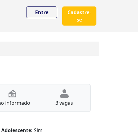
Entre
Cadastre-
se
ão informado
3 vagas
 Adolescente:
Sim