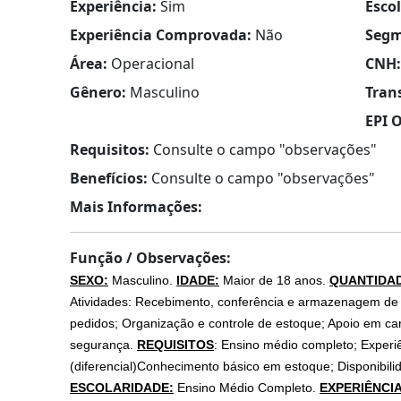
Experiência:
Sim
Esco
Experiência Comprovada:
Não
Segm
Área:
Operacional
CNH:
Gênero:
Masculino
Tran
EPI O
Requisitos:
Consulte o campo "observações"
Benefícios:
Consulte o campo "observações"
Mais Informações:
Função / Observações:
SEXO:
Masculino.
IDADE:
Maior de 18 anos.
QUANTIDAD
Atividades: Recebimento, conferência e armazenagem de
pedidos; Organização e controle de estoque; Apoio em c
segurança.
REQUISITOS
: Ensino médio completo; Experiê
(diferencial)Conhecimento básico em estoque; Disponibili
ESCOLARIDADE:
Ensino Médio Completo.
EXPERIÊNCIA