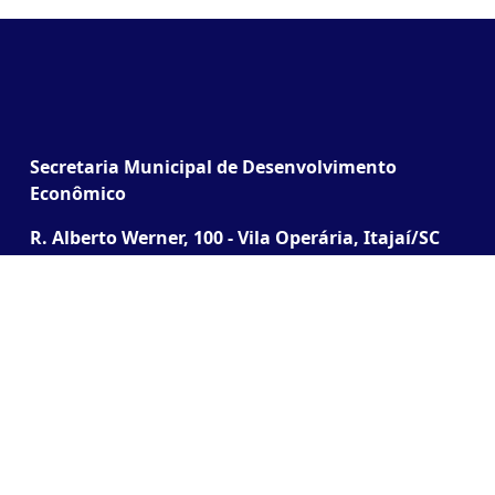
Secretaria Municipal de Desenvolvimento
Econômico
R. Alberto Werner, 100 - Vila Operária, Itajaí/SC
(Junto à Praça do Cidadão)
Desenvolvido pela SETEC | Todos os direitos
reservados ® 2026