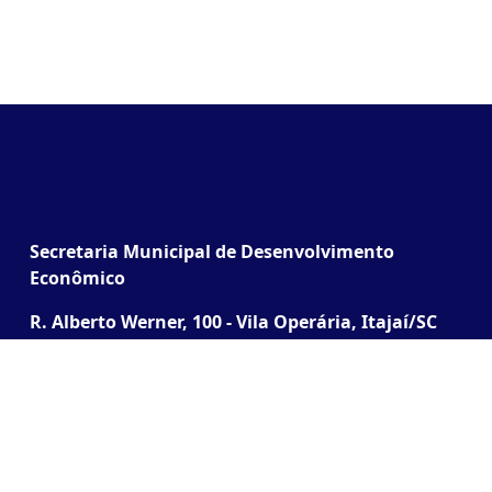
Secretaria Municipal de Desenvolvimento
Econômico
R. Alberto Werner, 100 - Vila Operária, Itajaí/SC
(Junto à Praça do Cidadão)
Desenvolvido pela SETEC | Todos os direitos
reservados ® 2026