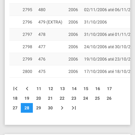
2795
480
2006
02/11/2006 até 06/11/20
2796
479 (EXTRA)
2006
31/10/2006
2797
478
2006
31/10/2006 até 01/11/20
2798
477
2006
24/10/2006 até 30/10/20
2799
476
2006
19/10/2006 até 23/10/20
2800
475
2006
17/10/2006 até 18/10/20
first_page
chevron_left
11
12
13
14
15
16
17
18
19
20
21
22
23
24
25
26
chevron_right
last_page
27
28
29
30